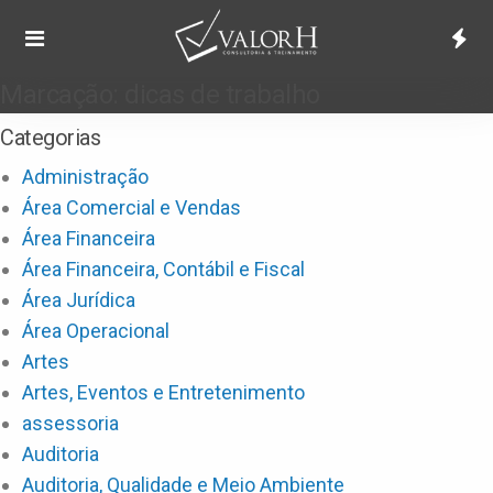
Marcação:
dicas de trabalho
Categorias
Administração
Área Comercial e Vendas
Área Financeira
Área Financeira, Contábil e Fiscal
Área Jurídica
Área Operacional
Artes
Artes, Eventos e Entretenimento
assessoria
Auditoria
Auditoria, Qualidade e Meio Ambiente