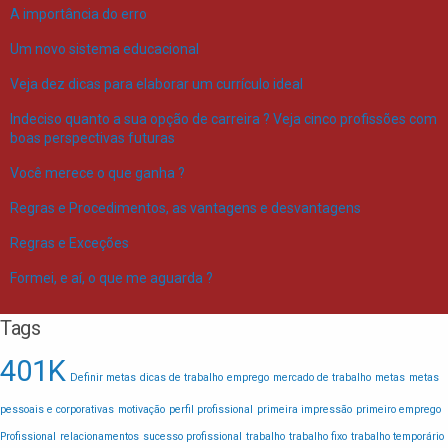
A importância do erro
Um novo sistema educacional
Veja dez dicas para elaborar um currículo ideal
Indeciso quanto a sua opção de carreira ? Veja cinco profissões com
boas perspectivas futuras
Você merece o que ganha ?
Regras e Procedimentos, as vantagens e desvantagens
Regras e Exceções
Formei, e aí, o que me aguarda ?
Tags
401K
Definir metas
dicas de trabalho
emprego
mercado de trabalho
metas
metas
pessoais e corporativas
motivação
perfil profissional
primeira impressão
primeiro emprego
Profissional
relacionamentos
sucesso profissional
trabalho
trabalho fixo
trabalho temporário