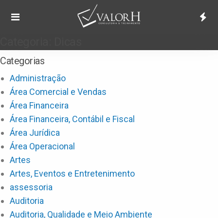
Categoria:
Dicas
Categorias
Administração
Área Comercial e Vendas
Área Financeira
Área Financeira, Contábil e Fiscal
Área Jurídica
Área Operacional
Artes
Artes, Eventos e Entretenimento
assessoria
Auditoria
Auditoria, Qualidade e Meio Ambiente