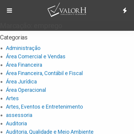
Marcação:
emprego
Categorias
Administração
Área Comercial e Vendas
Área Financeira
Área Financeira, Contábil e Fiscal
Área Jurídica
Área Operacional
Artes
Artes, Eventos e Entretenimento
assessoria
Auditoria
Auditoria, Qualidade e Meio Ambiente