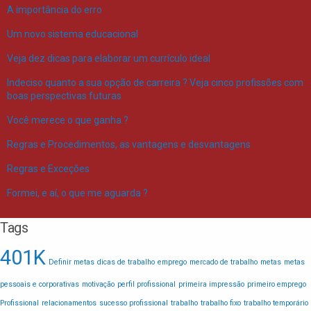
A importância do erro
Um novo sistema educacional
Veja dez dicas para elaborar um currículo ideal
Indeciso quanto a sua opção de carreira ? Veja cinco profissões com
boas perspectivas futuras
Você merece o que ganha ?
Regras e Procedimentos, as vantagens e desvantagens
Regras e Exceções
Formei, e aí, o que me aguarda ?
Tags
401K
Definir metas
dicas de trabalho
emprego
mercado de trabalho
metas
metas
pessoais e corporativas
motivação
perfil profissional
primeira impressão
primeiro emprego
Profissional
relacionamentos
sucesso profissional
trabalho
trabalho fixo
trabalho temporário