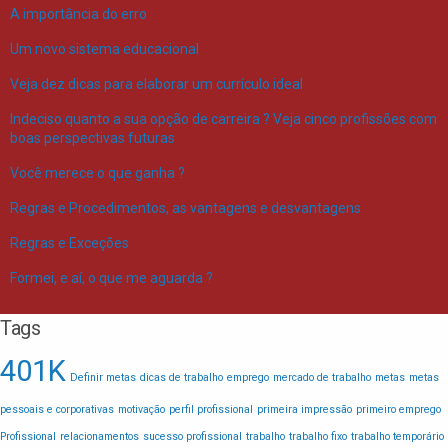
A importância do erro
Um novo sistema educacional
Veja dez dicas para elaborar um currículo ideal
Indeciso quanto a sua opção de carreira ? Veja cinco profissões com
boas perspectivas futuras
Você merece o que ganha ?
Regras e Procedimentos, as vantagens e desvantagens
Regras e Exceções
Formei, e aí, o que me aguarda ?
Tags
401K
Definir metas
dicas de trabalho
emprego
mercado de trabalho
metas
metas
pessoais e corporativas
motivação
perfil profissional
primeira impressão
primeiro emprego
Profissional
relacionamentos
sucesso profissional
trabalho
trabalho fixo
trabalho temporário