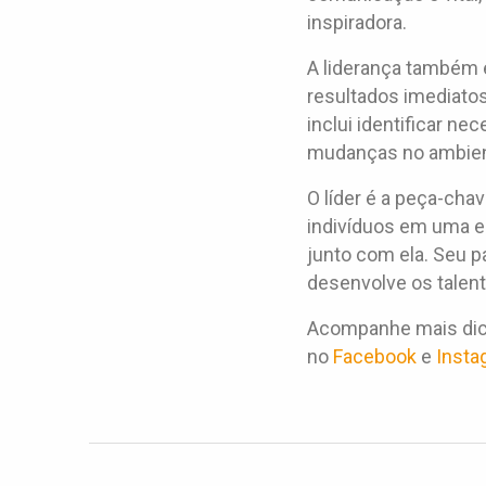
inspiradora.
A liderança também 
resultados imediato
inclui identificar n
mudanças no ambient
O líder é a peça-ch
indivíduos em uma eq
junto com ela. Seu pa
desenvolve os talen
Acompanhe mais dica
no
Facebook
e
Insta