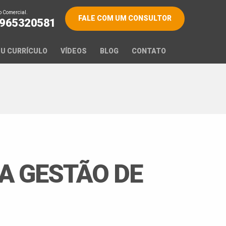
 Comercial.
FALE COM UM CONSULTOR
 965320581
U CURRÍCULO
VÍDEOS
BLOG
CONTATO
NA GESTÃO DE