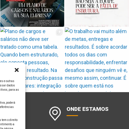
es e outras
essar dados
itivos, para as
tiva, poderá
eferências
OSCO
ONDE ESTAMOS
tem o direito
entimento a
 da página.