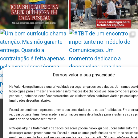
Damos valor à sua privacidade
Na ValorH, respeitamos a sua privacidade e a segurança dos seus dados. Utilizamos cooki
tecnologias para armazenar e aceder a informações dos dispositivos, bem como para proc
pessoais, incluindo identificadores exclusivos e informações padrão enviadas pelos dispos
finalidades descritas abaixo.
Poderá consentir com o processamento dos seus dados para essas finalidades. Em alterna
recusar o consentimento ou aceder a informações mais detalhadas para ajustar as suas pr
FALE CON
antes de dar o seu consentimento.
Note que alguns tratamentos de dados pessoais podem não exigir o seu consentimento, mas 
de se opor a esse processamento. Poderá alterar as suas preferências ou retirar o seu cons
qualquer momento, bastando regressar a este site e clicar no botão "Privacidade" no rodapé