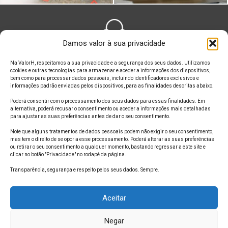
Damos valor à sua privacidade
FALE CONOSCO
Na ValorH, respeitamos a sua privacidade e a segurança dos seus dados. Utilizamos
cookies e outras tecnologias para armazenar e aceder a informações dos dispositivos,
bem como para processar dados pessoais, incluindo identificadores exclusivos e
informações padrão enviadas pelos dispositivos, para as finalidades descritas abaixo.
Poderá consentir com o processamento dos seus dados para essas finalidades. Em
alternativa, poderá recusar o consentimento ou aceder a informações mais detalhadas
ONDE ESTAMOS
para ajustar as suas preferências antes de dar o seu consentimento.
Note que alguns tratamentos de dados pessoais podem não exigir o seu consentimento,
mas tem o direito de se opor a esse processamento. Poderá alterar as suas preferências
ou retirar o seu consentimento a qualquer momento, bastando regressar a este site e
clicar no botão "Privacidade" no rodapé da página.
SIGA A GENTE
Transparência, segurança e respeito pelos seus dados. Sempre.
Aceitar
Negar