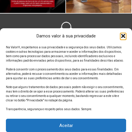
Damos valor à sua privacidade
FALE CONOSCO
Na ValorH, respeitamos a sua privacidade e a segurança dos seus dados. Utilizamos
cookies e outras tecnologias para armazenar e aceder a informações dos dispositivos,
bem como para processar dados pessoais, incluindo identificadores exclusivos e
informações padrão enviadas pelos dispositivos, para as finalidades descritas abaixo.
Poderá consentir com o processamento dos seus dados para essas finalidades. Em
alternativa, poderá recusar o consentimento ou aceder a informações mais detalhadas
ONDE ESTAMOS
para ajustar as suas preferências antes de dar o seu consentimento.
Note que alguns tratamentos de dados pessoais podem não exigir o seu consentimento,
mas tem o direito de se opor a esse processamento. Poderá alterar as suas preferências
ou retirar o seu consentimento a qualquer momento, bastando regressar a este site e
clicar no botão "Privacidade" no rodapé da página.
SIGA A GENTE
Transparência, segurança e respeito pelos seus dados. Sempre.
Aceitar