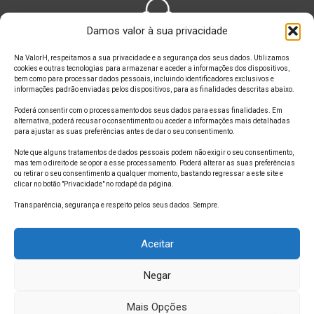
Damos valor à sua privacidade
FALE CONOSCO
Na ValorH, respeitamos a sua privacidade e a segurança dos seus dados. Utilizamos
cookies e outras tecnologias para armazenar e aceder a informações dos dispositivos,
bem como para processar dados pessoais, incluindo identificadores exclusivos e
informações padrão enviadas pelos dispositivos, para as finalidades descritas abaixo.
Poderá consentir com o processamento dos seus dados para essas finalidades. Em
alternativa, poderá recusar o consentimento ou aceder a informações mais detalhadas
ONDE ESTAMOS
para ajustar as suas preferências antes de dar o seu consentimento.
Note que alguns tratamentos de dados pessoais podem não exigir o seu consentimento,
mas tem o direito de se opor a esse processamento. Poderá alterar as suas preferências
ou retirar o seu consentimento a qualquer momento, bastando regressar a este site e
clicar no botão "Privacidade" no rodapé da página.
SIGA A GENTE
Transparência, segurança e respeito pelos seus dados. Sempre.
Aceitar
Negar
1
Mais Opções
Copyright © 2020
ValorH - Consultoria e Treinamento
|
Política de