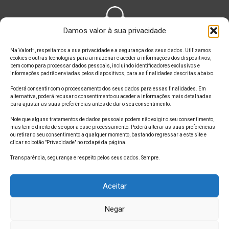
Damos valor à sua privacidade
FALE CONOSCO
Na ValorH, respeitamos a sua privacidade e a segurança dos seus dados. Utilizamos
cookies e outras tecnologias para armazenar e aceder a informações dos dispositivos,
bem como para processar dados pessoais, incluindo identificadores exclusivos e
informações padrão enviadas pelos dispositivos, para as finalidades descritas abaixo.
Poderá consentir com o processamento dos seus dados para essas finalidades. Em
alternativa, poderá recusar o consentimento ou aceder a informações mais detalhadas
ONDE ESTAMOS
para ajustar as suas preferências antes de dar o seu consentimento.
Note que alguns tratamentos de dados pessoais podem não exigir o seu consentimento,
mas tem o direito de se opor a esse processamento. Poderá alterar as suas preferências
ou retirar o seu consentimento a qualquer momento, bastando regressar a este site e
clicar no botão "Privacidade" no rodapé da página.
SIGA A GENTE
Transparência, segurança e respeito pelos seus dados. Sempre.
Aceitar
Negar
1