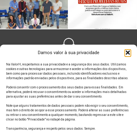
Damos valor à sua privacidade
FALE CONOSCO
Na ValorH, respeitamos a sua privacidade e a segurança dos seus dados. Utilizamos
cookies e outras tecnologias para armazenar e aceder a informações dos dispositivos,
bem como para processar dados pessoais, incluindo identificadores exclusivos e
informações padrão enviadas pelos dispositivos, para as finalidades descritas abaixo.
Poderá consentir com o processamento dos seus dados para essas finalidades. Em
alternativa, poderá recusar o consentimento ou aceder a informações mais detalhadas
ONDE ESTAMOS
para ajustar as suas preferências antes de dar o seu consentimento.
Note que alguns tratamentos de dados pessoais podem não exigir o seu consentimento,
mas tem o direito de se opor a esse processamento. Poderá alterar as suas preferências
ou retirar o seu consentimento a qualquer momento, bastando regressar a este site e
clicar no botão "Privacidade" no rodapé da página.
SIGA A GENTE
Transparência, segurança e respeito pelos seus dados. Sempre.